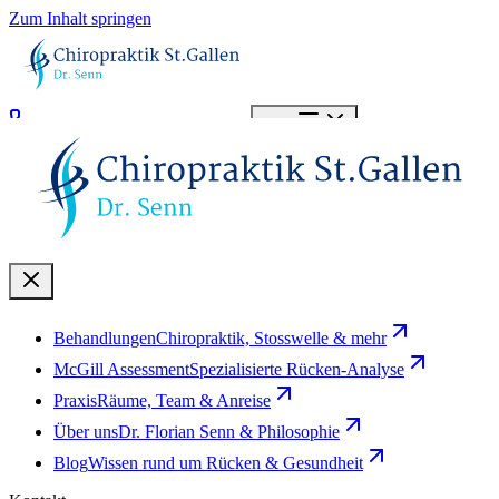
Zum Inhalt springen
071 966 20 20
Termin buchen
Menü
Behandlungen
Chiropraktik, Stosswelle & mehr
McGill Assessment
Spezialisierte Rücken-Analyse
Praxis
Räume, Team & Anreise
Über uns
Dr. Florian Senn & Philosophie
Blog
Wissen rund um Rücken & Gesundheit