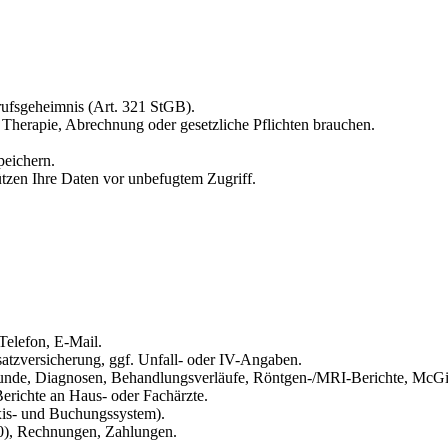
rufsgeheimnis (Art. 321 StGB).
 Therapie, Abrechnung oder gesetzliche Pflichten brauchen.
peichern.
zen Ihre Daten vor unbefugtem Zugriff.
elefon, E-Mail.
tzversicherung, ggf. Unfall- oder IV-Angaben.
unde, Diagnosen, Behandlungsverläufe, Röntgen-/MRI-Berichte, McGil
erichte an Haus- oder Fachärzte.
xis- und Buchungssystem).
), Rechnungen, Zahlungen.