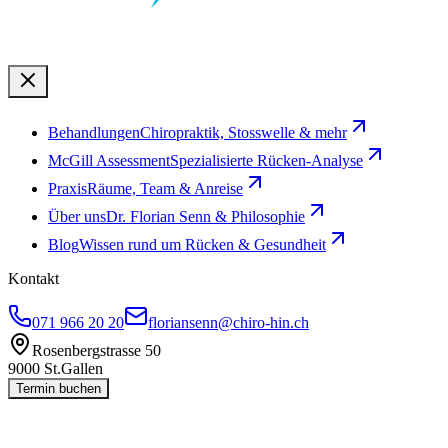
Behandlungen
Chiropraktik, Stosswelle & mehr
McGill Assessment
Spezialisierte Rücken-Analyse
Praxis
Räume, Team & Anreise
Über uns
Dr. Florian Senn & Philosophie
Blog
Wissen rund um Rücken & Gesundheit
Kontakt
071 966 20 20
floriansenn@chiro-hin.ch
Rosenbergstrasse 50
9000 St.Gallen
Termin buchen