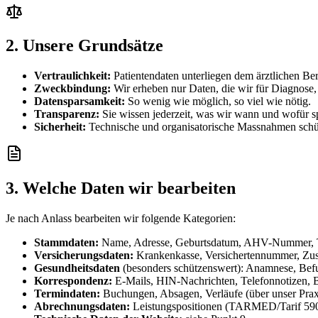
2. Unsere Grundsätze
Vertraulichkeit:
Patientendaten unterliegen dem ärztlichen Be
Zweckbindung:
Wir erheben nur Daten, die wir für Diagnose,
Datensparsamkeit:
So wenig wie möglich, so viel wie nötig.
Transparenz:
Sie wissen jederzeit, was wir wann und wofür s
Sicherheit:
Technische und organisatorische Massnahmen schüt
3. Welche Daten wir bearbeiten
Je nach Anlass bearbeiten wir folgende Kategorien:
Stammdaten:
Name, Adresse, Geburtsdatum, AHV-Nummer, T
Versicherungsdaten:
Krankenkasse, Versichertennummer, Zusa
Gesundheitsdaten
(besonders schützenswert): Anamnese, Bef
Korrespondenz:
E-Mails, HIN-Nachrichten, Telefonnotizen, B
Termindaten:
Buchungen, Absagen, Verläufe (über unser Pra
Abrechnungsdaten:
Leistungspositionen (TARMED/Tarif 590