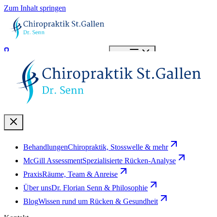
Zum Inhalt springen
071 966 20 20
Termin buchen
Menü
Behandlungen
Chiropraktik, Stosswelle & mehr
McGill Assessment
Spezialisierte Rücken-Analyse
Praxis
Räume, Team & Anreise
Über uns
Dr. Florian Senn & Philosophie
Blog
Wissen rund um Rücken & Gesundheit