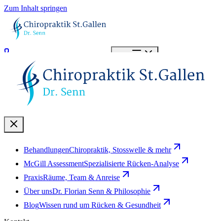
Zum Inhalt springen
071 966 20 20
Termin buchen
Menü
Behandlungen
Chiropraktik, Stosswelle & mehr
McGill Assessment
Spezialisierte Rücken-Analyse
Praxis
Räume, Team & Anreise
Über uns
Dr. Florian Senn & Philosophie
Blog
Wissen rund um Rücken & Gesundheit