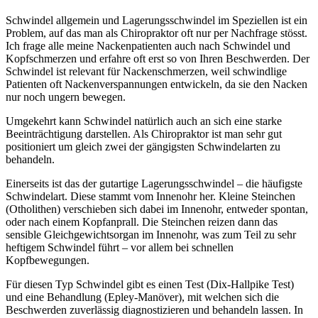
Schwindel allgemein und Lagerungsschwindel im Speziellen ist ein
Problem, auf das man als Chiropraktor oft nur per Nachfrage stösst.
Ich frage alle meine Nackenpatienten auch nach Schwindel und
Kopfschmerzen und erfahre oft erst so von Ihren Beschwerden. Der
Schwindel ist relevant für Nackenschmerzen, weil schwindlige
Patienten oft Nackenverspannungen entwickeln, da sie den Nacken
nur noch ungern bewegen.
Umgekehrt kann Schwindel natürlich auch an sich eine starke
Beeinträchtigung darstellen. Als Chiropraktor ist man sehr gut
positioniert um gleich zwei der gängigsten Schwindelarten zu
behandeln.
Einerseits ist das der gutartige Lagerungsschwindel – die häufigste
Schwindelart. Diese stammt vom Innenohr her. Kleine Steinchen
(Otholithen) verschieben sich dabei im Innenohr, entweder spontan,
oder nach einem Kopfanprall. Die Steinchen reizen dann das
sensible Gleichgewichtsorgan im Innenohr, was zum Teil zu sehr
heftigem Schwindel führt – vor allem bei schnellen
Kopfbewegungen.
Für diesen Typ Schwindel gibt es einen Test (Dix-Hallpike Test)
und eine Behandlung (Epley-Manöver), mit welchen sich die
Beschwerden zuverlässig diagnostizieren und behandeln lassen. In