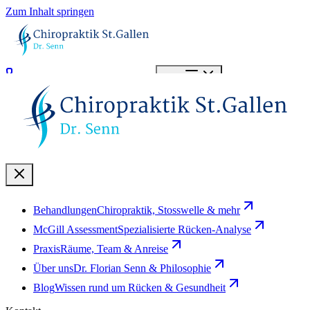
Zum Inhalt springen
071 966 20 20
Termin buchen
Menü
Behandlungen
Chiropraktik, Stosswelle & mehr
McGill Assessment
Spezialisierte Rücken-Analyse
Praxis
Räume, Team & Anreise
Über uns
Dr. Florian Senn & Philosophie
Blog
Wissen rund um Rücken & Gesundheit